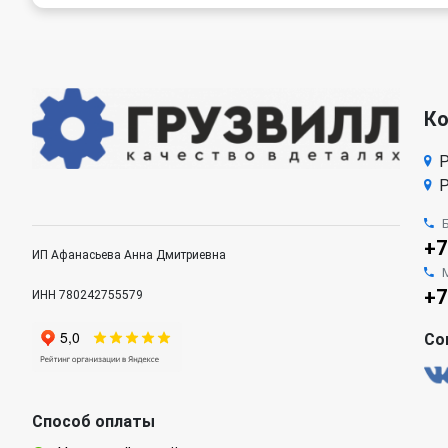
К
Р
Р
+7
ИП Афанасьева Анна Дмитриевна
+7
ИНН 780242755579
Со
Способ оплаты