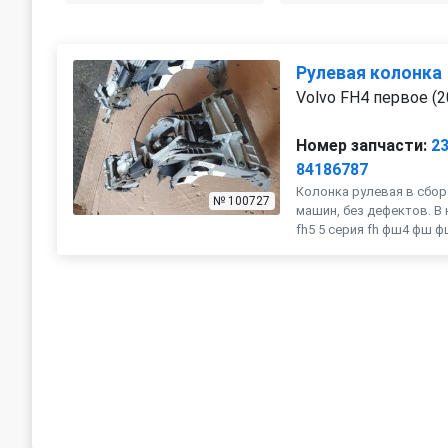
Рулевая колонка
Volvo FH4 первое (2
Номер запчасти:
2
84186787
Колонка рулевая в сбор
№ 100727
машин, без дефектов. В 
fh5 5 серия fh фш4 фш ф