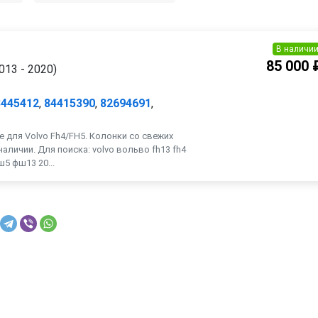
В наличи
85 000 
013 - 2020)
3445412
,
84415390
,
82694691
,
е для Volvo Fh4/FH5. Колонки со свежих
наличии. Для поиска: volvo вольво fh13 fh4
ш5 фш13 20...