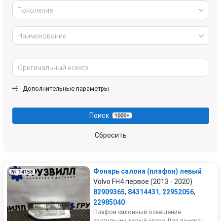
Поколение
Наименование
Дополнительные параметры
Поиск
1000+
Сбросить
Фонарь салона (плафон) левый
№ 14158
Volvo FH4 первое (2013 - 2020)
82909365
,
84314431
,
22952056
,
22985040
Плафон салонный освещение
светильник левый слева Для поиска: