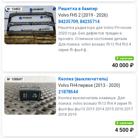
Решетка в бампер
№ 10455
Volvo FH5 2 (2019 - 2026)
84235709
,
84235714
Решетка радиатора для Volvo FH после
2020 года. Без дефектов трещин и
прочего. Отличное состояние детали.
Для поиска: volvo вольво fh13 fh4 fh5 4
серия fh фш4 ф...
В наличии
40 000 ₽
Кнопка (выключатель)
№ 100697
Volvo FH4 первое (2013 - 2020)
21878544
Кнопка выключатель клавиша. Для
поиска: volvo вольво fh13 fh4 4 серия fh
фш4 фш фш13 2013 2014 2015 2016 2017
2018 2019
В наличии
4 500 ₽