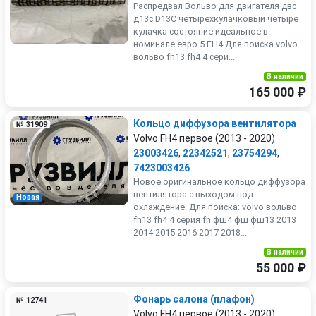
Распредвал Вольво для двигателя двс
д13с D13C четырехкулачковый четыре
кулачка состояние идеальное в
номинале евро 5 FH4 Для поиска volvo
вольво fh13 fh4 4 сери...
В наличии
165 000 ₽
Кольцо диффузора вентилятора
№ 31909
Volvo FH4 первое (2013 - 2020)
23003426
,
22342521
,
23754294
,
7423003426
Новое оригинальное кольцо диффузора
вентилятора с выходом под
Новая
охлаждение. Для поиска: volvo вольво
fh13 fh4 4 серия fh фш4 фш фш13 2013
2014 2015 2016 2017 2018...
В наличии
55 000 ₽
Фонарь салона (плафон)
№ 12741
Volvo FH4 первое (2013 - 2020)