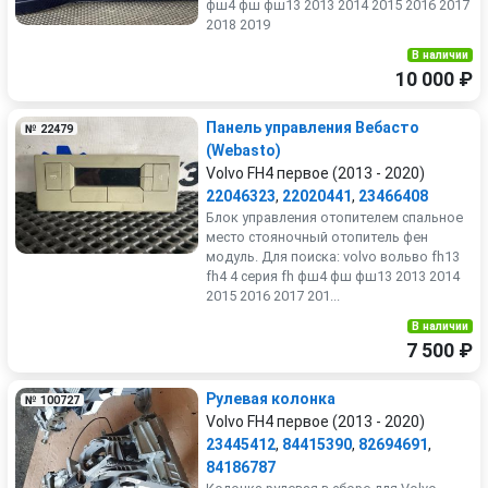
фш4 фш фш13 2013 2014 2015 2016 2017
2018 2019
В наличии
10 000 ₽
Панель управления Вебасто
№ 22479
(Webasto)
Volvo FH4 первое (2013 - 2020)
22046323
,
22020441
,
23466408
Блок управления отопителем спальное
место стояночный отопитель фен
модуль. Для поиска: volvo вольво fh13
fh4 4 серия fh фш4 фш фш13 2013 2014
2015 2016 2017 201...
В наличии
7 500 ₽
Рулевая колонка
№ 100727
Volvo FH4 первое (2013 - 2020)
23445412
,
84415390
,
82694691
,
84186787