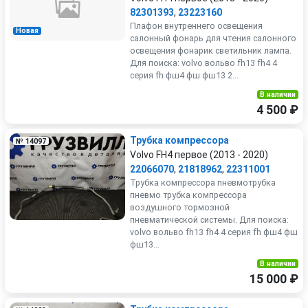
82301393
,
23223160
Плафон внутреннего освещения
Новая
салонный фонарь для чтения салонного
освещения фонарик светильник лампа.
Для поиска: volvo вольво fh13 fh4 4
серия fh фш4 фш фш13 2...
В наличии
4 500 ₽
Трубка компрессора
№ 14097
Volvo FH4 первое (2013 - 2020)
22066070
,
21818962
,
22311001
Трубка компрессора пневмотрубка
пневмо трубка компрессора
воздушного тормозной
пневматической системы. Для поиска:
volvo вольво fh13 fh4 4 серия fh фш4 фш
фш13...
В наличии
15 000 ₽