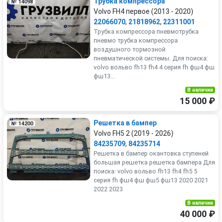
Трубка компрессора
№ 14098
Volvo FH4 первое (2013 - 2020)
22066070
,
21818962
,
22311001
Трубка компрессора пневмотрубка
пневмо трубка компрессора
воздушного тормозной
пневматической системы. Для поиска:
volvo вольво fh13 fh4 4 серия fh фш4 фш
фш13...
В наличии
15 000 ₽
Решетка в бампер
№ 14200
Volvo FH5 2 (2019 - 2026)
84235709
,
84235714
Решетка в бампер окантовка ступеней
большая решетка решетка бампера Для
поиска: volvo вольво fh13 fh4 fh5 5
серия fh фш4 фш фш5 фш13 2020 2021
2022 2023
В наличии
40 000 ₽