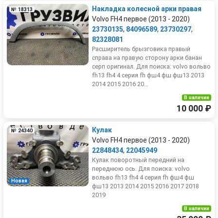
Накладка колесной арки правая
№ 18313
Volvo FH4 первое (2013 - 2020)
23730135
,
84096589
,
23730297
,
82328081
Расширитель брызговика правый
справа на правую сторону арки банан
серп оригинал. Для поиска: volvo вольво
fh13 fh4 4 серия fh фш4 фш фш13 2013
2014 2015 2016 20...
В наличии
10 000 ₽
Кулак
№ 24340
Volvo FH4 первое (2013 - 2020)
22848434
,
22045949
Кулак поворотный передний на
переднюю ось. Для поиска: volvo
вольво fh13 fh4 4 серия fh фш4 фш
Новая
фш13 2013 2014 2015 2016 2017 2018
2019
В наличии