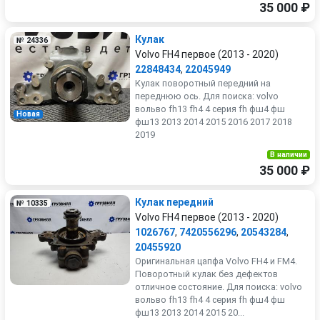
35 000 ₽
Кулак
№ 24336
Volvo FH4 первое (2013 - 2020)
22848434
,
22045949
Кулак поворотный передний на
переднюю ось. Для поиска: volvo
вольво fh13 fh4 4 серия fh фш4 фш
Новая
фш13 2013 2014 2015 2016 2017 2018
2019
В наличии
35 000 ₽
Кулак передний
№ 10335
Volvo FH4 первое (2013 - 2020)
1026767
,
7420556296
,
20543284
,
20455920
Оригинальная цапфа Volvo FH4 и FM4.
Поворотный кулак без дефектов
отличное состояние. Для поиска: volvo
вольво fh13 fh4 4 серия fh фш4 фш
фш13 2013 2014 2015 20...