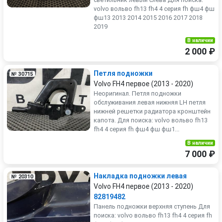
volvo вольво fh13 fh4 4 серия fh фш4 фш
фш13 2013 2014 2015 2016 2017 2018
2019
В наличии
2 000 ₽
Петля подножки
№ 30715
Volvo FH4 первое (2013 - 2020)
Неоригинал. Петля подножки
обслуживания левая нижняя LH петля
нижней решетки радиатора кронштейн
капота. Для поиска: volvo вольво fh13
fh4 4 серия fh фш4 фш фш1...
В наличии
7 000 ₽
Накладка подножки левая
№ 20310
Volvo FH4 первое (2013 - 2020)
82819482
Панель подножки верхняя ступень Для
поиска: volvo вольво fh13 fh4 4 серия fh