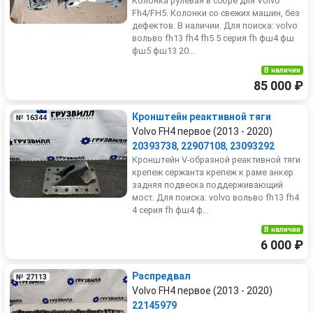
Колонка рулевая в сборе для Volvo
Fh4/FH5. Колонки со свежих машин, без
дефектов. В наличии. Для поиска: volvo
вольво fh13 fh4 fh5 5 серия fh фш4 фш
фш5 фш13 20...
В наличии
85 000 ₽
Кронштейн реактивной тяги
№ 16344
Volvo FH4 первое (2013 - 2020)
20393738
,
22907108
,
23093292
Кронштейн V-образной реактивной тяги
крепеж сержанта крепеж к раме анкер
задняя подвеска поддерживающий
мост. Для поиска: volvo вольво fh13 fh4
4 серия fh фш4 ф...
В наличии
6 000 ₽
Распредвал
№ 27113
Volvo FH4 первое (2013 - 2020)
22145979