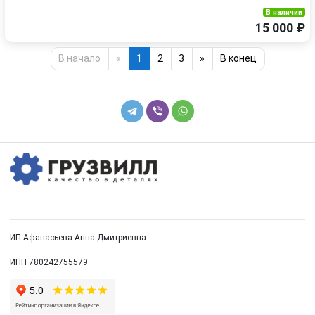
В наличии
15 000 ₽
В начало
«
1
2
3
»
В конец
ИП Афанасьева Анна Дмитриевна
ИНН 780242755579