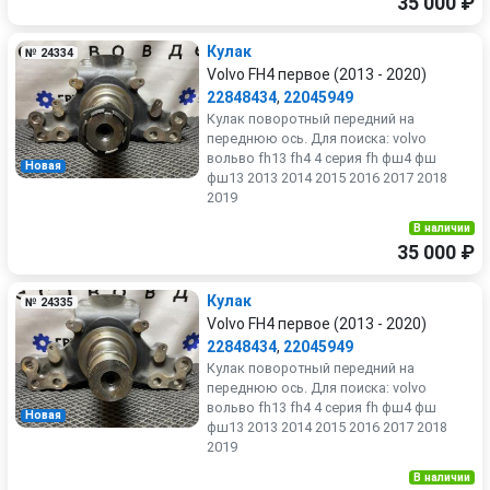
35 000 ₽
Кулак
№ 24334
Volvo FH4 первое (2013 - 2020)
22848434
,
22045949
Кулак поворотный передний на
переднюю ось. Для поиска: volvo
вольво fh13 fh4 4 серия fh фш4 фш
Новая
фш13 2013 2014 2015 2016 2017 2018
2019
В наличии
35 000 ₽
Кулак
№ 24335
Volvo FH4 первое (2013 - 2020)
22848434
,
22045949
Кулак поворотный передний на
переднюю ось. Для поиска: volvo
вольво fh13 fh4 4 серия fh фш4 фш
Новая
фш13 2013 2014 2015 2016 2017 2018
2019
В наличии