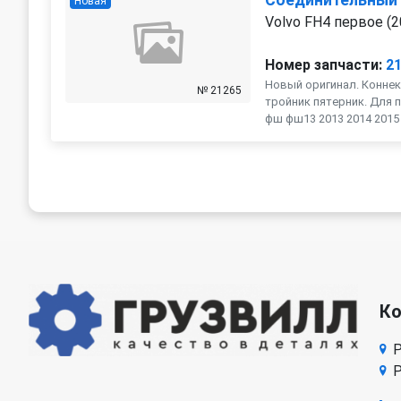
Соединительный
Новая
Volvo FH4 первое (2
Номер запчасти:
2
Новый оригинал. Коннек
№ 21265
тройник пятерник. Для п
фш фш13 2013 2014 2015 2
К
Р
Р