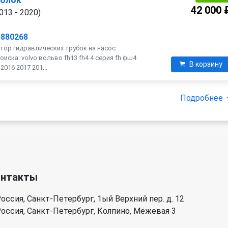
 блок
42 000 
013 - 2020)
1880268
тор гидравлических трубок на насос
оиска: volvo вольво fh13 fh4 4 серия fh фш4
В корзину
016 2017 201...
Подробнее
онтакты
оссия, Санкт-Петербург, 1ый Верхний пер. д. 12
оссия, Санкт-Петербург, Колпино, Межевая 3