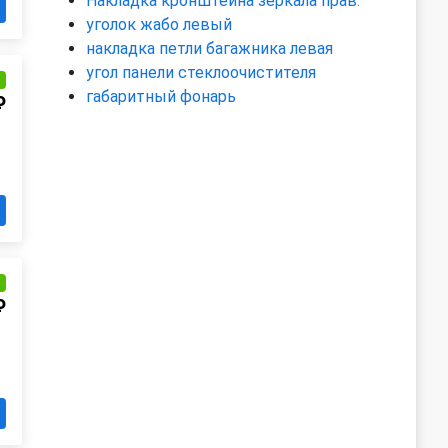
Накладка кронштейна зеркала прав.
уголок жабо левый
накладка петли багажника левая
угол панели стеклоочистителя
и
габаритный фонарь
₽
и
₽