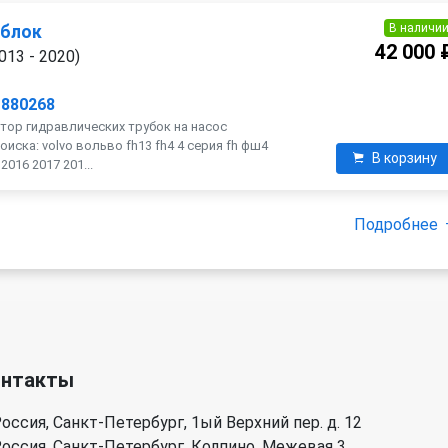
В наличи
 блок
42 000 
013 - 2020)
1880268
тор гидравлических трубок на насос
оиска: volvo вольво fh13 fh4 4 серия fh фш4
В корзину
016 2017 201...
Подробнее
онтакты
оссия, Санкт-Петербург, 1ый Верхний пер. д. 12
оссия, Санкт-Петербург, Колпино, Межевая 3