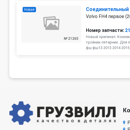
Соединительный
Новая
Volvo FH4 первое (2
Номер запчасти:
2
Новый оригинал. Коннек
№ 21265
тройник пятерник. Для п
фш фш13 2013 2014 2015 2
К
Р
Р