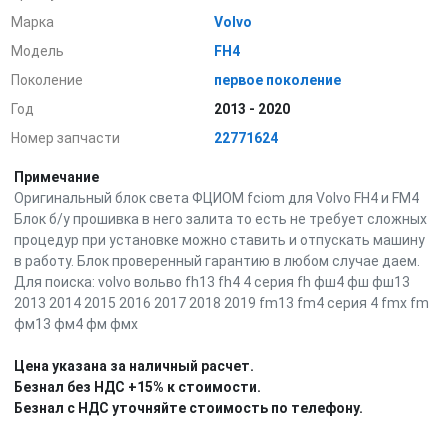
Марка
Volvo
Модель
FH4
Поколение
первое поколение
Год
2013 - 2020
Номер запчасти
22771624
Примечание
Оригинальный блок света ФЦИОМ fciom для Volvo FH4 и FM4
Блок б/у прошивка в него залита то есть не требует сложных
процедур при установке можно ставить и отпускать машину
в работу. Блок проверенный гарантию в любом случае даем.
Для поиска: volvo вольво fh13 fh4 4 серия fh фш4 фш фш13
2013 2014 2015 2016 2017 2018 2019 fm13 fm4 серия 4 fmx fm
фм13 фм4 фм фмх
Цена указана за наличный расчет.
Безнал без НДС +15% к стоимости.
Безнал с НДС уточняйте стоимость по телефону.