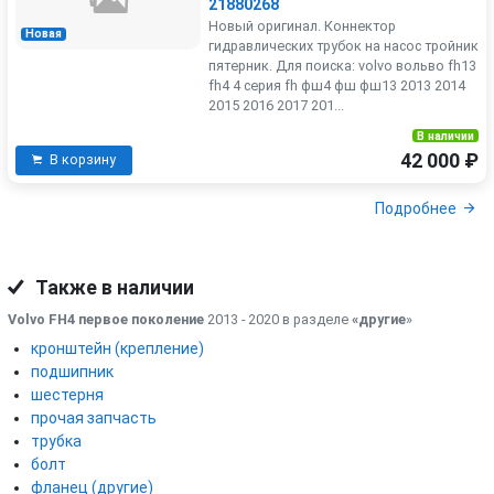
21880268
Новый оригинал. Коннектор
Новая
гидравлических трубок на насос тройник
пятерник. Для поиска: volvo вольво fh13
fh4 4 серия fh фш4 фш фш13 2013 2014
2015 2016 2017 201...
В наличии
42 000 ₽
В корзину
Подробнее
Также в наличии
Volvo FH4 первое поколение
2013 - 2020 в разделе
«другие
»
кронштейн (крепление)
подшипник
шестерня
прочая запчасть
трубка
болт
фланец (другие)