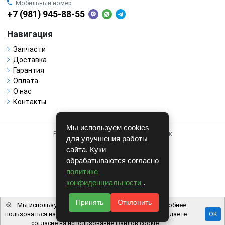
Мобильный номер
+7 (981) 945-88-55
Навигация
Запчасти
Доставка
Гарантия
Оплата
О нас
Контакты
Мы используем cookies
Работает на системе для авторазборок
для улучшения работы
CARRO.
БИЗНЕС
сайта. Куки
обрабатываются согласно
Полная версия
политике
© COPYRIGHT 2026 г.
конфиденциальности
.
v1.1.24
Принять
Отклонить
🍪
Мы используем файлы cookie, чтобы вам было удобнее
пользоваться нашим сайтом. Используя наш сайт, вы даете
OK
согласие на использование файлов cookie.