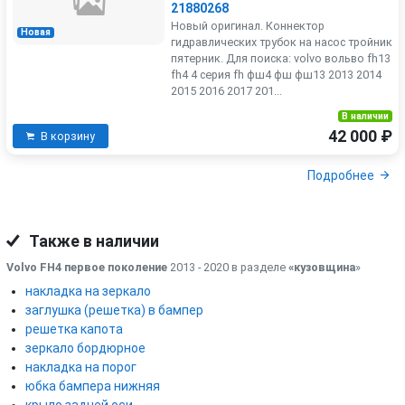
21880268
Новый оригинал. Коннектор
Новая
гидравлических трубок на насос тройник
пятерник. Для поиска: volvo вольво fh13
fh4 4 серия fh фш4 фш фш13 2013 2014
2015 2016 2017 201...
В наличии
42 000 ₽
В корзину
Подробнее
Также в наличии
Volvo FH4 первое поколение
2013 - 2020 в разделе
«кузовщина
»
накладка на зеркало
заглушка (решетка) в бампер
решетка капота
зеркало бордюрное
накладка на порог
юбка бампера нижняя
крыло задней оси