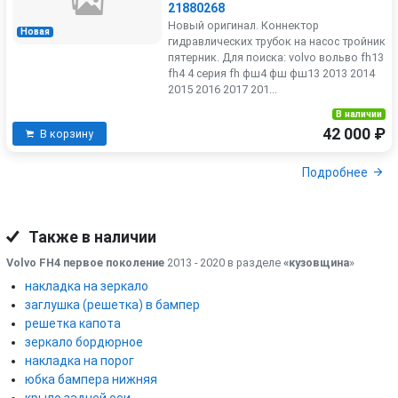
21880268
Новый оригинал. Коннектор
Новая
гидравлических трубок на насос тройник
пятерник. Для поиска: volvo вольво fh13
fh4 4 серия fh фш4 фш фш13 2013 2014
2015 2016 2017 201...
В наличии
42 000 ₽
В корзину
Подробнее
Также в наличии
Volvo FH4 первое поколение
2013 - 2020 в разделе
«кузовщина
»
накладка на зеркало
заглушка (решетка) в бампер
решетка капота
зеркало бордюрное
накладка на порог
юбка бампера нижняя
крыло задней оси