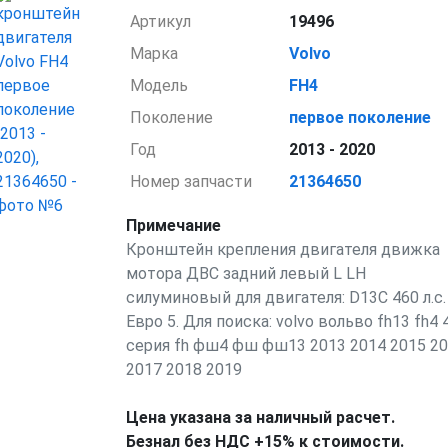
Артикул
19496
Марка
Volvo
Модель
FH4
Поколение
первое поколение
Год
2013 - 2020
Номер запчасти
21364650
Примечание
Кронштейн крепления двигателя движка
мотора ДВС задний левый L LH
силуминовый для двигателя: D13C 460 л.с.
Евро 5. Для поиска: volvo вольво fh13 fh4 
серия fh фш4 фш фш13 2013 2014 2015 2
2017 2018 2019
Цена указана за наличный расчет.
Безнал без НДС +15% к стоимости.