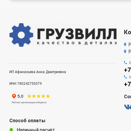
К
Р
Р
+7
ИП Афанасьева Анна Дмитриевна
+7
ИНН 780242755579
Со
Способ оплаты
Наличный расчёт