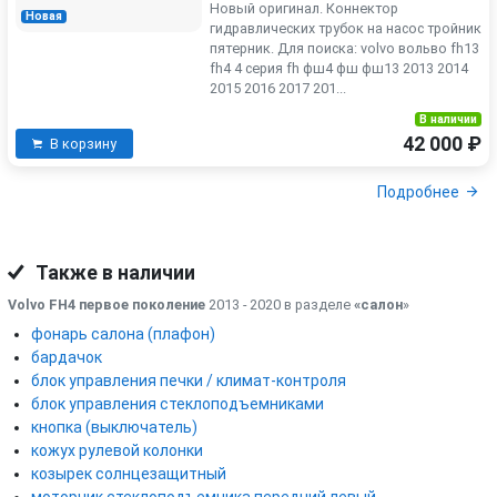
Новый оригинал. Коннектор
Новая
гидравлических трубок на насос тройник
пятерник. Для поиска: volvo вольво fh13
fh4 4 серия fh фш4 фш фш13 2013 2014
2015 2016 2017 201...
В наличии
42 000 ₽
В корзину
Подробнее
Также в наличии
Volvo FH4 первое поколение
2013 - 2020 в разделе
«салон
»
фонарь салона (плафон)
бардачок
блок управления печки / климат-контроля
блок управления стеклоподъемниками
кнопка (выключатель)
кожух рулевой колонки
козырек солнцезащитный
моторчик стеклоподъемника передний левый