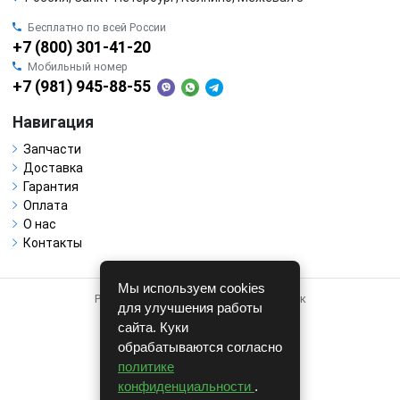
Бесплатно по всей России
+7 (800) 301-41-20
Мобильный номер
+7 (981) 945-88-55
Навигация
Запчасти
Доставка
Гарантия
Оплата
О нас
Контакты
Мы используем cookies
Работает на системе для авторазборок
для улучшения работы
CARRO.
БИЗНЕС
сайта. Куки
обрабатываются согласно
Полная версия
политике
© COPYRIGHT 2026 г.
конфиденциальности
.
v1.1.24