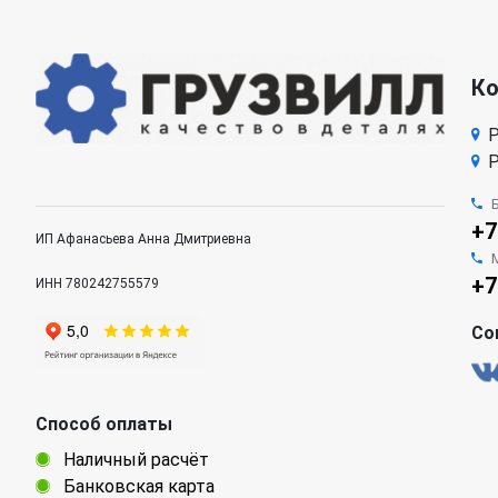
К
Р
Р
+7
ИП Афанасьева Анна Дмитриевна
+7
ИНН 780242755579
Со
Способ оплаты
Наличный расчёт
Банковская карта