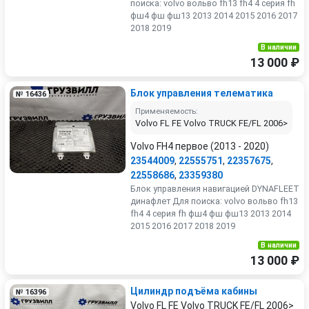
поиска: volvo вольво fh13 fh4 4 серия fh
фш4 фш фш13 2013 2014 2015 2016 2017
2018 2019
В наличии
13 000 ₽
Блок управления телематика
№ 16436
Применяемость:
Volvo FL FE Volvo TRUCK FE/FL 2006>
Volvo FH4 первое (2013 - 2020)
23544009
,
22555751
,
22357675
,
22558686
,
23359380
Блок управления навигацией DYNAFLEET
динафлет Для поиска: volvo вольво fh13
fh4 4 серия fh фш4 фш фш13 2013 2014
2015 2016 2017 2018 2019
В наличии
13 000 ₽
Цилиндр подъёма кабины
№ 16396
Volvo FL FE Volvo TRUCK FE/FL 2006>