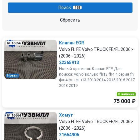
Поиск
193
Сбросить
Клапан EGR
№ 16656
Volvo FL FE Volvo TRUCK FE/FL 2006>
(2006 - 2026)
22365913
Новый оригинал. Клапан ЕГР. Для
поиска: volvo вольво fh13 fh4 4 серия fh
Новая
фш4 фш фш13 2013 2014 2015 2016 2017
2018 2019
В наличии
75 000 ₽
Хомут
№ 16664
Volvo FL FE Volvo TRUCK FE/FL 2006>
(2006 - 2026)
21664906