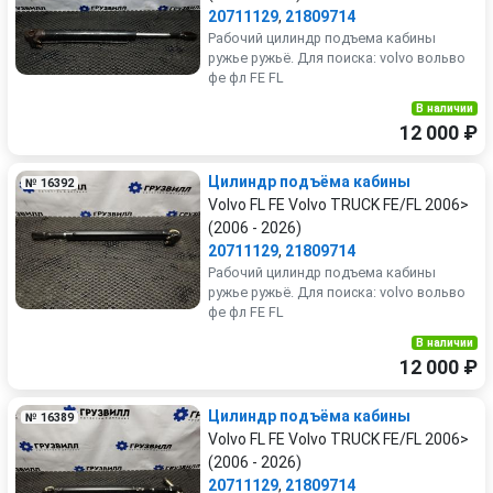
20711129
,
21809714
Рабочий цилиндр подъема кабины
ружье ружьё. Для поиска: volvo вольво
фе фл FE FL
В наличии
12 000 ₽
Цилиндр подъёма кабины
№ 16392
Volvo FL FE Volvo TRUCK FE/FL 2006>
(2006 - 2026)
20711129
,
21809714
Рабочий цилиндр подъема кабины
ружье ружьё. Для поиска: volvo вольво
фе фл FE FL
В наличии
12 000 ₽
Цилиндр подъёма кабины
№ 16389
Volvo FL FE Volvo TRUCK FE/FL 2006>
(2006 - 2026)
20711129
,
21809714