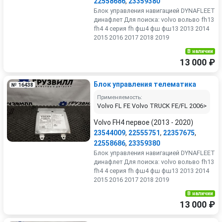
22558686
,
23359380
Блок управления навигацией DYNAFLEET
динафлет Для поиска: volvo вольво fh13
fh4 4 серия fh фш4 фш фш13 2013 2014
2015 2016 2017 2018 2019
В наличии
13 000 ₽
Блок управления телематика
№ 16438
Применяемость:
Volvo FL FE Volvo TRUCK FE/FL 2006>
Volvo FH4 первое (2013 - 2020)
23544009
,
22555751
,
22357675
,
22558686
,
23359380
Блок управления навигацией DYNAFLEET
динафлет Для поиска: volvo вольво fh13
fh4 4 серия fh фш4 фш фш13 2013 2014
2015 2016 2017 2018 2019
В наличии
13 000 ₽