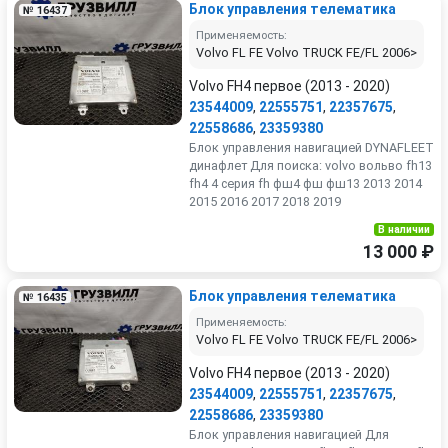
Блок управления телематика
№ 16437
Применяемость:
Volvo FL FE Volvo TRUCK FE/FL 2006>
Volvo FH4 первое (2013 - 2020)
23544009
,
22555751
,
22357675
,
22558686
,
23359380
Блок управления навигацией DYNAFLEET
динафлет Для поиска: volvo вольво fh13
fh4 4 серия fh фш4 фш фш13 2013 2014
2015 2016 2017 2018 2019
В наличии
13 000 ₽
Блок управления телематика
№ 16435
Применяемость:
Volvo FL FE Volvo TRUCK FE/FL 2006>
Volvo FH4 первое (2013 - 2020)
23544009
,
22555751
,
22357675
,
22558686
,
23359380
Блок управления навигацией Для