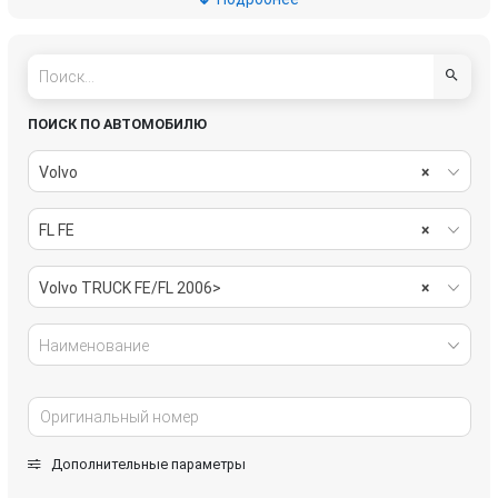
рулевое управление
система охлаждения
стекла
топливная система
тормозная система
электрика
ПОИСК ПО АВТОМОБИЛЮ
Volvo
×
FL FE
×
Volvo TRUCK FE/FL 2006>
×
Наименование
Дополнительные параметры