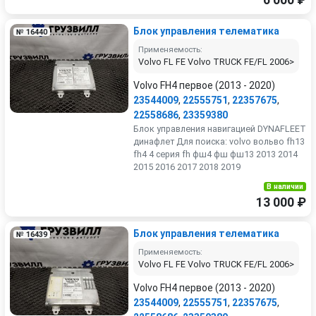
6 000 ₽
Блок управления телематика
№ 16440
Применяемость:
Volvo FL FE Volvo TRUCK FE/FL 2006>
Volvo FH4 первое (2013 - 2020)
23544009
,
22555751
,
22357675
,
22558686
,
23359380
Блок управления навигацией DYNAFLEET
динафлет Для поиска: volvo вольво fh13
fh4 4 серия fh фш4 фш фш13 2013 2014
2015 2016 2017 2018 2019
В наличии
13 000 ₽
Блок управления телематика
№ 16439
Применяемость:
Volvo FL FE Volvo TRUCK FE/FL 2006>
Volvo FH4 первое (2013 - 2020)
23544009
,
22555751
,
22357675
,