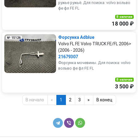
ружье ружьё. Для поиска: volvo вольво
фе фл FE FL
В наличии
18 000 ₽
Форсунка Adblue
№ 15126
Volvo FL FE Volvo TRUCK FE/FL 2006>
(2006 - 2026)
21679307
Форсунка мочевины. Для поиска: volvo
вольво фе фл FE FL
В наличии
3 500 ₽
В начало
«
1
2
3
»
В конец