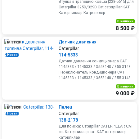
Втулка в трапецию ковша [228-5615] для
Caterpillar 325D/329D Cat caterpillar КАТ
Катерпиллар Катрепилер
В наличии
8 500 ₽
Датчик давления
№ 31928
Caterpillar
114-5333
Новая
Датчик давлeния кондиционера САТ
1145333 / 1145333 / 3553148 / 355-3148
Пеpеключaтель кондиционepa CАT
1145333 / 1145333 / 3553148 / 355-3148
В наличии
9 000 ₽
Палец
№ 31838
Caterpillar
Новая
138-2178
Для поиска: Caterpillar CATERPILLAR CAT
cat Катерпиллар кат КАТ катерпилер
катэрпилар