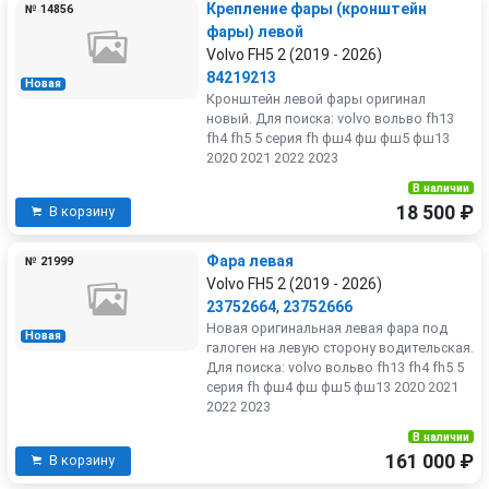
Крепление фары (кронштейн
№ 14856
фары) левой
Volvo FH5 2 (2019 - 2026)
84219213
Новая
Кронштейн левой фары оригинал
новый. Для поиска: volvo вольво fh13
fh4 fh5 5 серия fh фш4 фш фш5 фш13
2020 2021 2022 2023
В наличии
18 500 ₽
В корзину
Фара левая
№ 21999
Volvo FH5 2 (2019 - 2026)
23752664
,
23752666
Новая оригинальная левая фара под
Новая
галоген на левую сторону водительская.
Для поиска: volvo вольво fh13 fh4 fh5 5
серия fh фш4 фш фш5 фш13 2020 2021
2022 2023
В наличии
161 000 ₽
В корзину