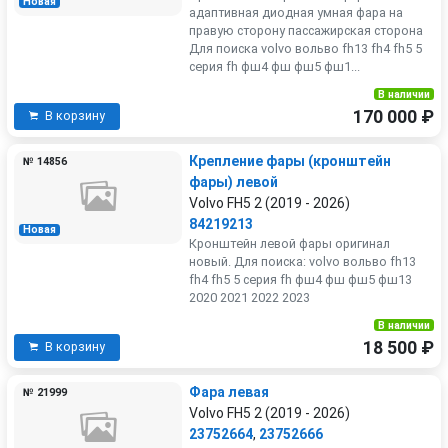
Новая
адаптивная диодная умная фара на
правую сторону пассажирская сторона
Для поиска volvo вольво fh13 fh4 fh5 5
серия fh фш4 фш фш5 фш1...
В наличии
170 000 ₽
В корзину
Крепление фары (кронштейн
№ 14856
фары) левой
Volvo FH5 2 (2019 - 2026)
84219213
Новая
Кронштейн левой фары оригинал
новый. Для поиска: volvo вольво fh13
fh4 fh5 5 серия fh фш4 фш фш5 фш13
2020 2021 2022 2023
В наличии
18 500 ₽
В корзину
Фара левая
№ 21999
Volvo FH5 2 (2019 - 2026)
23752664
,
23752666