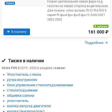
Новая оригинальная левая фара под
Новая
галоген на левую сторону водительская.
Для поиска: volvo вольво fh13 fh4 fh5 5
серия fh фш4 фш фш5 фш13 2020 2021
2022 2023
В наличии
161 000 ₽
В корзину
Подробнее
Также в наличии
Volvo FH5 2
2019 - 2026 в разделе
«салон
»
Уплотнитель стекла
ручка внутренняя
блок управления стеклоподъемниками
стеклоподъемник
обшивка салона
уплотнитель
кнопка запуска двигателя
кнопка (выключатель)