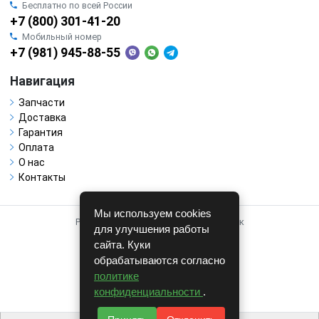
Бесплатно по всей России
+7 (800) 301-41-20
Мобильный номер
+7 (981) 945-88-55
Навигация
Запчасти
Доставка
Гарантия
Оплата
О нас
Контакты
Мы используем cookies
Работает на системе для авторазборок
для улучшения работы
CARRO.
БИЗНЕС
сайта. Куки
обрабатываются согласно
Полная версия
политике
© COPYRIGHT 2026 г.
конфиденциальности
.
v1.1.24