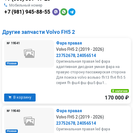
Мобильный номер
+7 (981) 945-88-55
Другие запчасти Volvo FH5 2
Фара правая
№ 19541
Volvo FH5 2 (2019 - 2026)
23752678
,
24056514
Оригинальная правая led фара
Новая
адаптивная диодная умная фара на
правую сторону пассажирская сторона
Для поиска volvo вольво fh13 fh4 fh5 5
серия fh фш4 фш фш5 фш1...
В наличии
170 000 ₽
В корзину
Фара правая
№ 19540
Volvo FH5 2 (2019 - 2026)
23752678
,
24056514
Оригинальная правая led фара
Новая