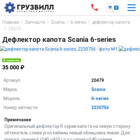
0
Главная
Запчасти
Scania
6-series
дефлектор капота
20479
Дефлектор капота Scania 6-series
В наличии
35 000 ₽
Артикул
20479
Марка
Scania
Модель
6-series
Номер запчасти
2230756
Примечание
Оригинальный дефлектор R серии капота на левую сторону
обтекатель слева угол кабины левый облицовка левая. Для
поиска: скания 6 r540 g410 r р g г серия р540 сканиа