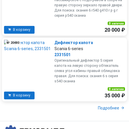
правую сторону зеркало правой двери.
Для поиска: скания 6 r540 g410 r р g г
серия р540 сканиа
В наличии
20 000 ₽
В корзину
Дефлектор капота
№ 20480
Scania 6-series
2331501
Оригинальный дефлектор S серия
капота на левую сторону обтекатель
слева угол кабины правый облицовка
правая. Для поиска: скания 6 s серия
s540 сканиа
В наличии
35 000 ₽
В корзину
Подробнее