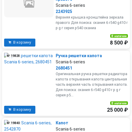
Scania 6-series
2243925
Верхняя крышка кронштейна зеркала
правого Для поиска: скания 6 r540 g410 r
р g г серия р540 сканиа
В наличии
8 500 ₽
В корзину
Ручка решетки капота
№ 19828
Scania 6-series
2680451
Оригинальная ручка решетки радиатора
капота открывания капота центральная
часть верхняя часть открывания капота.
Для поиска: скания 6 r540 g410 r р g г
серия р5...
В наличии
25 000 ₽
В корзину
Капот
№ 19840
Scania 6-series