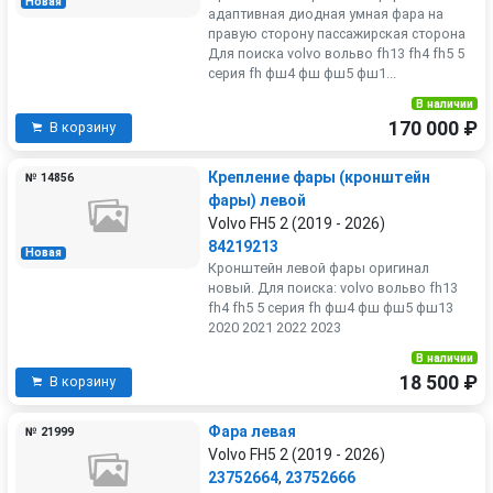
Новая
адаптивная диодная умная фара на
правую сторону пассажирская сторона
Для поиска volvo вольво fh13 fh4 fh5 5
серия fh фш4 фш фш5 фш1...
В наличии
170 000 ₽
В корзину
Крепление фары (кронштейн
№ 14856
фары) левой
Volvo FH5 2 (2019 - 2026)
84219213
Новая
Кронштейн левой фары оригинал
новый. Для поиска: volvo вольво fh13
fh4 fh5 5 серия fh фш4 фш фш5 фш13
2020 2021 2022 2023
В наличии
18 500 ₽
В корзину
Фара левая
№ 21999
Volvo FH5 2 (2019 - 2026)
23752664
,
23752666