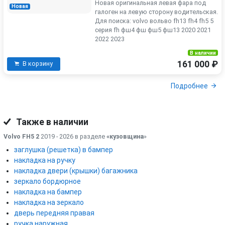
Новая оригинальная левая фара под
Новая
галоген на левую сторону водительская.
Для поиска: volvo вольво fh13 fh4 fh5 5
серия fh фш4 фш фш5 фш13 2020 2021
2022 2023
В наличии
161 000 ₽
В корзину
Подробнее
Также в наличии
Volvo FH5 2
2019 - 2026 в разделе
«кузовщина
»
заглушка (решетка) в бампер
накладка на ручку
накладка двери (крышки) багажника
зеркало бордюрное
накладка на бампер
накладка на зеркало
дверь передняя правая
ручка наружная