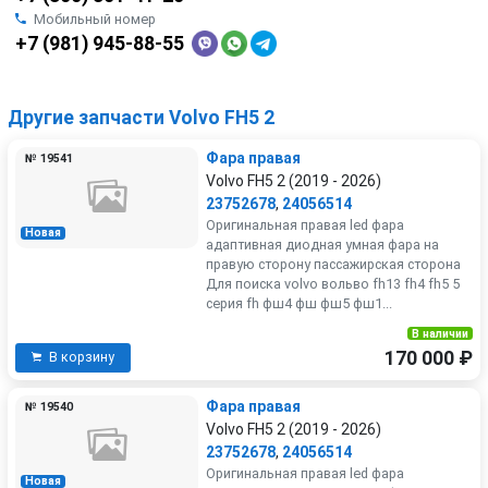
Мобильный номер
+7 (981) 945-88-55
Другие запчасти Volvo FH5 2
Фара правая
№ 19541
Volvo FH5 2 (2019 - 2026)
23752678
,
24056514
Оригинальная правая led фара
Новая
адаптивная диодная умная фара на
правую сторону пассажирская сторона
Для поиска volvo вольво fh13 fh4 fh5 5
серия fh фш4 фш фш5 фш1...
В наличии
170 000 ₽
В корзину
Фара правая
№ 19540
Volvo FH5 2 (2019 - 2026)
23752678
,
24056514
Оригинальная правая led фара
Новая