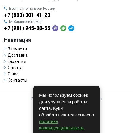
Бесплатно по всей России
+7 (800) 301-41-20
Мобильный номер
+7 (981) 945-88-55
Навигация
Запчасти
Доставка
Гарантия
Оплата
О нас
Контакты
Мы используем cookies
Работает на системе для авторазборок
для улучшения работы
CARRO.
БИЗНЕС
сайта. Куки
обрабатываются согласно
Полная версия
политике
© COPYRIGHT 2026 г.
конфиденциальности
.
v1.1.24