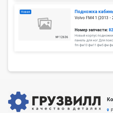
Подножка кабин
Новая
Volvo FM4 1 (2013 - 
Номер запчасти:
8
Новый корпус подножки
№ 12636
панель для ног Для поис
fm фм13 фм11 фм5 фм фмх
К
Р