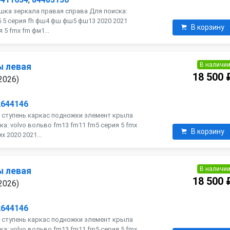
шка зеркала правая справа Для поиска:
h5 5 серия fh фш4 фш фш5 фш13 2020 2021
В корзину
 5 fmx fm фм1...
В наличи
ы левая
18 500 
2026)
2644146
 ступень каркас подножки элемент крыла
ка: volvo вольво fm13 fm11 fm5 серия 5 fmx
В корзину
 2020 2021...
В наличи
ы левая
18 500 
2026)
2644146
 ступень каркас подножки элемент крыла
ка: volvo вольво fm13 fm11 fm5 серия 5 fmx