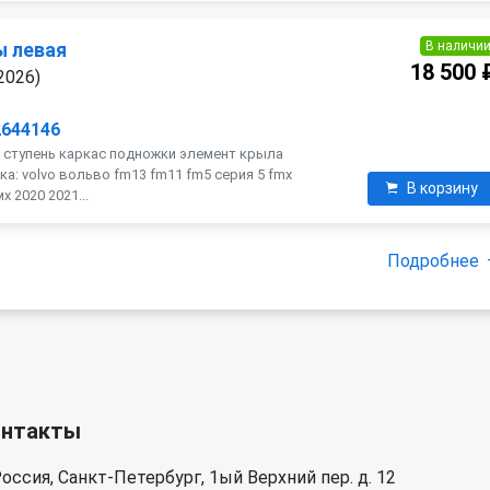
В наличи
ы левая
18 500 
2026)
2644146
 ступень каркас подножки элемент крыла
ка: volvo вольво fm13 fm11 fm5 серия 5 fmx
В корзину
 2020 2021...
Подробнее
онтакты
оссия, Санкт-Петербург, 1ый Верхний пер. д. 12