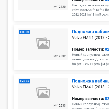
Накладка зеркала заглу
№ 12320
volvo вольво fh13 fh4 f
2022 2023 fm13 fm5 серия
Подножка кабин
Новая
Volvo FM4 1 (2013 - 
Номер запчасти:
8
Новый корпус подножки
№ 12632
панель для ног Для поис
fm фм13 фм11 фм5 фм фмх
Подножка кабин
Новая
Volvo FM4 1 (2013 - 
Номер запчасти:
8
Новый корпус подножки
№ 12633
панель для ног Для поис