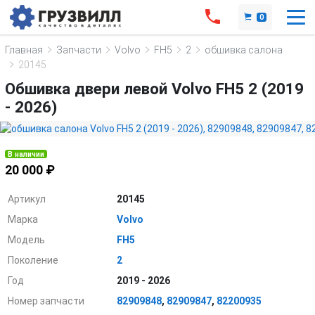
0
Главная
Запчасти
Volvo
FH5
2
обшивка салона
20145
Обшивка двери левой Volvo FH5 2 (2019
- 2026)
В наличии
20 000 ₽
Артикул
20145
Марка
Volvo
Модель
FH5
Поколение
2
Год
2019 - 2026
Номер запчасти
82909848
,
82909847
,
82200935