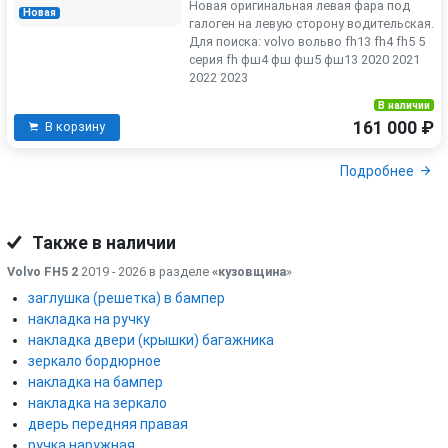
Новая оригинальная левая фара под
Новая
галоген на левую сторону водительская.
Для поиска: volvo вольво fh13 fh4 fh5 5
серия fh фш4 фш фш5 фш13 2020 2021
2022 2023
В наличии
161 000 ₽
В корзину
Подробнее
Также в наличии
Volvo FH5 2
2019 - 2026 в разделе
«кузовщина
»
заглушка (решетка) в бампер
накладка на ручку
накладка двери (крышки) багажника
зеркало бордюрное
накладка на бампер
накладка на зеркало
дверь передняя правая
ручка наружная