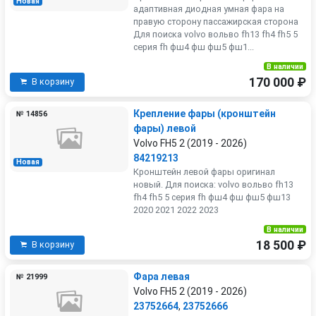
Новая
адаптивная диодная умная фара на
правую сторону пассажирская сторона
Для поиска volvo вольво fh13 fh4 fh5 5
серия fh фш4 фш фш5 фш1...
В наличии
170 000 ₽
В корзину
Крепление фары (кронштейн
№ 14856
фары) левой
Volvo FH5 2 (2019 - 2026)
84219213
Новая
Кронштейн левой фары оригинал
новый. Для поиска: volvo вольво fh13
fh4 fh5 5 серия fh фш4 фш фш5 фш13
2020 2021 2022 2023
В наличии
18 500 ₽
В корзину
Фара левая
№ 21999
Volvo FH5 2 (2019 - 2026)
23752664
,
23752666