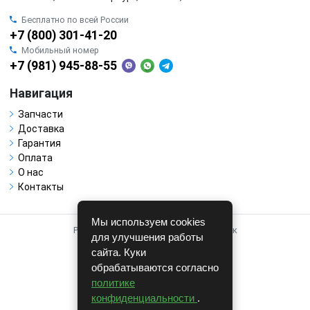
Бесплатно по всей России
+7 (800) 301-41-20
Мобильный номер
+7 (981) 945-88-55
Навигация
Запчасти
Доставка
Гарантия
Оплата
О нас
Контакты
Мы используем cookies
Работает на системе для авторазборок
для улучшения работы
CARRO.
БИЗНЕС
сайта. Куки
обрабатываются согласно
Полная версия
политике
© COPYRIGHT 2026 г.
конфиденциальности
.
v1.1.24