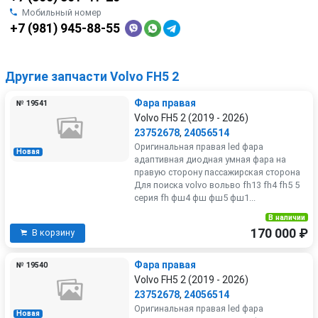
Мобильный номер
+7 (981) 945-88-55
Другие запчасти Volvo FH5 2
Фара правая
№ 19541
Volvo FH5 2 (2019 - 2026)
23752678
,
24056514
Оригинальная правая led фара
Новая
адаптивная диодная умная фара на
правую сторону пассажирская сторона
Для поиска volvo вольво fh13 fh4 fh5 5
серия fh фш4 фш фш5 фш1...
В наличии
170 000 ₽
В корзину
Фара правая
№ 19540
Volvo FH5 2 (2019 - 2026)
23752678
,
24056514
Оригинальная правая led фара
Новая