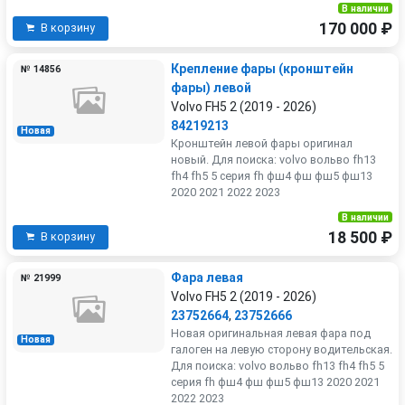
В наличии
170 000 ₽
В корзину
Крепление фары (кронштейн
№ 14856
фары) левой
Volvo FH5 2 (2019 - 2026)
84219213
Новая
Кронштейн левой фары оригинал
новый. Для поиска: volvo вольво fh13
fh4 fh5 5 серия fh фш4 фш фш5 фш13
2020 2021 2022 2023
В наличии
18 500 ₽
В корзину
Фара левая
№ 21999
Volvo FH5 2 (2019 - 2026)
23752664
,
23752666
Новая оригинальная левая фара под
Новая
галоген на левую сторону водительская.
Для поиска: volvo вольво fh13 fh4 fh5 5
серия fh фш4 фш фш5 фш13 2020 2021
2022 2023