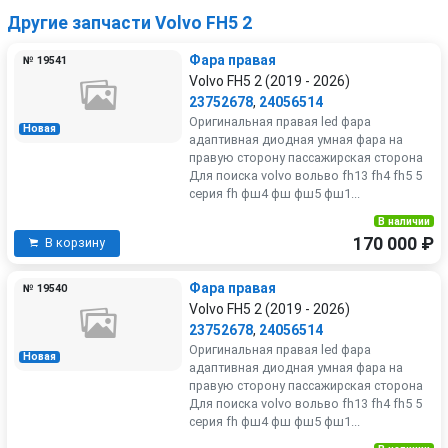
Другие запчасти Volvo FH5 2
Фара правая
№ 19541
Volvo FH5 2 (2019 - 2026)
23752678
,
24056514
Оригинальная правая led фара
Новая
адаптивная диодная умная фара на
правую сторону пассажирская сторона
Для поиска volvo вольво fh13 fh4 fh5 5
серия fh фш4 фш фш5 фш1...
В наличии
170 000 ₽
В корзину
Фара правая
№ 19540
Volvo FH5 2 (2019 - 2026)
23752678
,
24056514
Оригинальная правая led фара
Новая
адаптивная диодная умная фара на
правую сторону пассажирская сторона
Для поиска volvo вольво fh13 fh4 fh5 5
серия fh фш4 фш фш5 фш1...