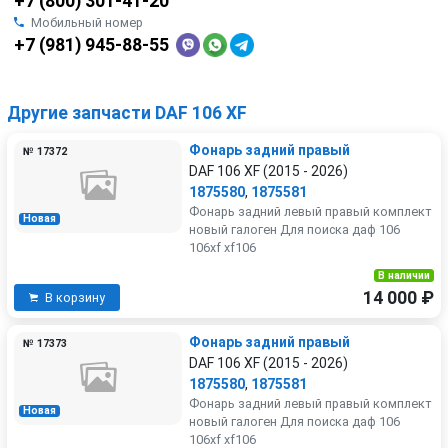
+7 (800) 301-41-20
Мобильный номер
+7 (981) 945-88-55
Другие запчасти DAF 106 XF
Фонарь задний правый
№ 17372
DAF 106 XF (2015 - 2026)
1875580
,
1875581
Фонарь задний левый правый комплект
Новая
новый галоген Для поиска даф 106
106xf xf106
В наличии
14 000 ₽
В корзину
Фонарь задний правый
№ 17373
DAF 106 XF (2015 - 2026)
1875580
,
1875581
Фонарь задний левый правый комплект
Новая
новый галоген Для поиска даф 106
106xf xf106