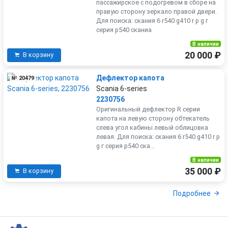
пассажирское с подогревом в сборе на
правую сторону зеркало правой двери.
Для поиска: скания 6 r540 g410 r р g г
серия р540 сканиа
В наличии
20 000 ₽
В корзину
Дефлектор капота
№ 20479
Scania 6-series
2230756
Оригинальный дефлектор R серии
капота на левую сторону обтекатель
слева угол кабины левый облицовка
левая. Для поиска: скания 6 r540 g410 r р
g г серия р540 ска...
В наличии
35 000 ₽
В корзину
Подробнее