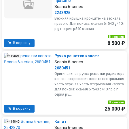
правого
Scania 6-series
2243925
Верхняя крышка кронштейна зеркала
правого Для поиска: скания 6 r540 g410 r
р g г серия р540 сканиа
В наличии
8 500 ₽
В корзину
Ручка решетки капота
№ 19828
Scania 6-series
2680451
Оригинальная ручка решетки радиатора
капота открывания капота центральная
часть верхняя часть открывания капота.
Для поиска: скания 6 r540 g410 r р g г
серия р5...
В наличии
25 000 ₽
В корзину
Капот
№ 19840
Scania 6-series