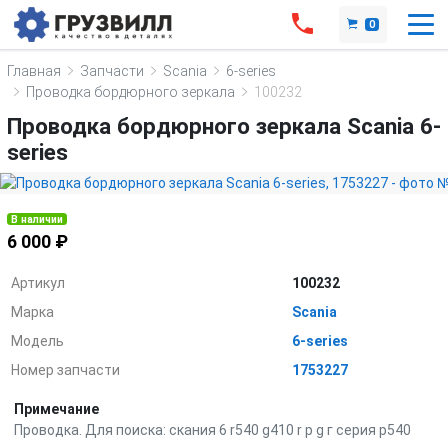
0
Главная
Запчасти
Scania
6-series
Проводка бордюрного зеркала
100232
Проводка бордюрного зеркала Scania 6-
series
В наличии
6 000 ₽
Артикул
100232
Марка
Scania
Модель
6-series
Номер запчасти
1753227
Примечание
Проводка. Для поиска: скания 6 r540 g410 r р g г серия р540