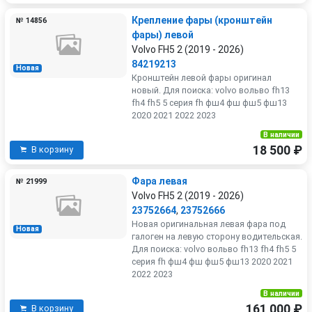
Крепление фары (кронштейн
№ 14856
фары) левой
Volvo FH5 2 (2019 - 2026)
84219213
Новая
Кронштейн левой фары оригинал
новый. Для поиска: volvo вольво fh13
fh4 fh5 5 серия fh фш4 фш фш5 фш13
2020 2021 2022 2023
В наличии
18 500 ₽
В корзину
Фара левая
№ 21999
Volvo FH5 2 (2019 - 2026)
23752664
,
23752666
Новая оригинальная левая фара под
Новая
галоген на левую сторону водительская.
Для поиска: volvo вольво fh13 fh4 fh5 5
серия fh фш4 фш фш5 фш13 2020 2021
2022 2023
В наличии
161 000 ₽
В корзину