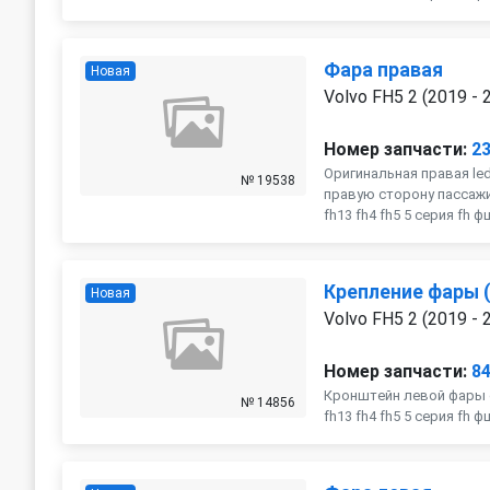
Фара правая
Новая
Volvo FH5 2 (2019 - 
Номер запчасти:
2
Оригинальная правая le
№ 19538
правую сторону пассажи
fh13 fh4 fh5 5 серия fh 
Крепление фары 
Новая
Volvo FH5 2 (2019 - 
Номер запчасти:
8
Кронштейн левой фары о
№ 14856
fh13 fh4 fh5 5 серия fh