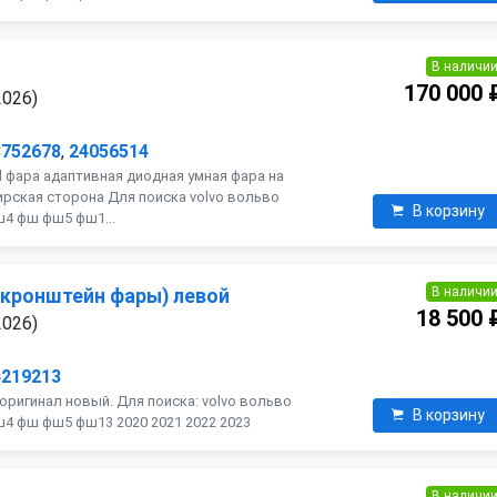
В наличи
170 000 
2026)
3752678
,
24056514
d фара адаптивная диодная умная фара на
рская сторона Для поиска volvo вольво
В корзину
фш4 фш фш5 фш1...
В наличи
(кронштейн фары) левой
18 500 
2026)
4219213
ригинал новый. Для поиска: volvo вольво
В корзину
 фш4 фш фш5 фш13 2020 2021 2022 2023
В наличи