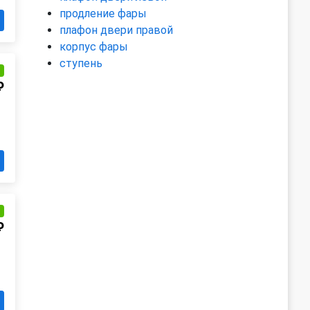
продление фары
плафон двери правой
корпус фары
ступень
и
₽
и
₽