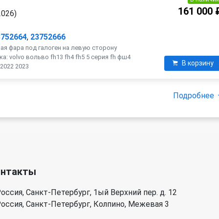
161 000 
2026)
3752664
,
23752666
ая фара под галоген на левую сторону
а: volvo вольво fh13 fh4 fh5 5 серия fh фш4
В корзину
2022 2023
Подробнее
онтакты
оссия, Санкт-Петербург, 1ый Верхний пер. д. 12
оссия, Санкт-Петербург, Колпино, Межевая 3