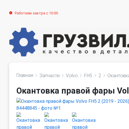
Работаем завтра с 10:00
Главная
Запчасти
Volvo
FH5
2
Окантовк
Окантовка правой фары Volv