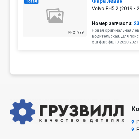
Фара левая
Новая
Volvo FH5 2 (2019 - 
Номер запчасти:
2
Новая оригинальная лев
№ 21999
водительская. Для поиск
фш фш5 фш13 2020 2021 
К
Р
Р